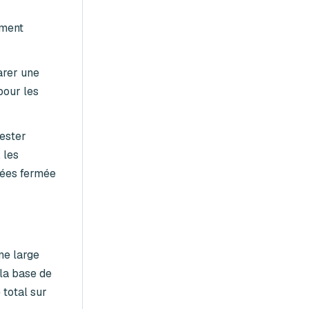
ement
arer une
pour les
ester
 les
nées fermée
ne large
 la base de
 total sur