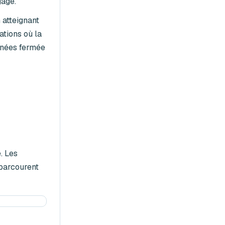
gagé.
 atteignant
ations où la
onnées fermée
. Les
 parcourent