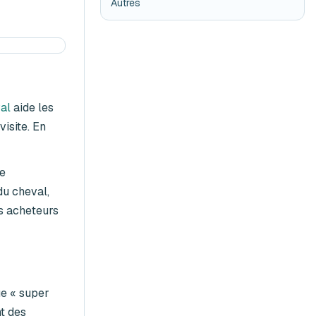
Autres
al
aide les
visite. En
ue
du cheval,
es acheteurs
ue « super
nt des