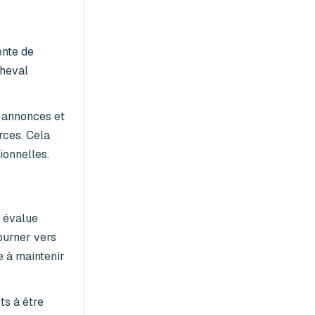
ente de
cheval
s annonces et
rces. Cela
ionnelles.
 évalue
ourner vers
e à maintenir
ts à être