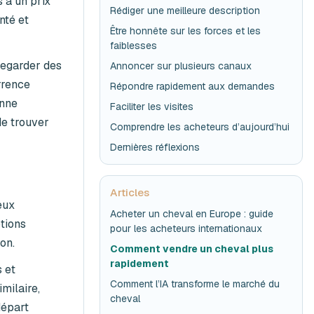
 à un prix
Rédiger une meilleure description
nté et
Être honnête sur les forces et les
faiblesses
regarder des
Annoncer sur plusieurs canaux
rrence
Répondre rapidement aux demandes
onne
Faciliter les visites
de trouver
Comprendre les acheteurs d’aujourd’hui
Dernières réflexions
Articles
eux
Acheter un cheval en Europe : guide
tions
pour les acheteurs internationaux
on.
Comment vendre un cheval plus
rapidement
 et
Comment l’IA transforme le marché du
milaire,
cheval
départ