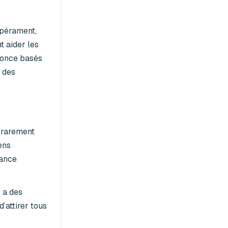
empérament,
t aider les
nonce basés
r des
e rarement
ens
iance
 a des
’attirer tous