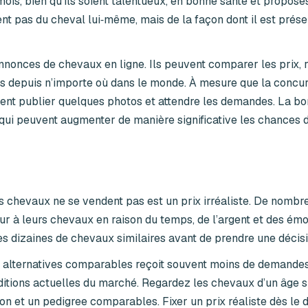
ois, bien qu’ils soient talentueux, en bonne santé et proposés
nt pas du cheval lui‑même, mais de la façon dont il est prése
annonces de chevaux en ligne. Ils peuvent comparer les prix, 
urs depuis n’importe où dans le monde. À mesure que la concu
ent publier quelques photos et attendre les demandes. La b
s qui peuvent augmenter de manière significative les chances 
es chevaux ne se vendent pas est un prix irréaliste. De nombr
r à leurs chevaux en raison du temps, de l’argent et des émo
s dizaines de chevaux similaires avant de prendre une décisi
s alternatives comparables reçoit souvent moins de demandes
onditions actuelles du marché. Regardez les chevaux d’un âge si
on et un pedigree comparables. Fixer un prix réaliste dès le 