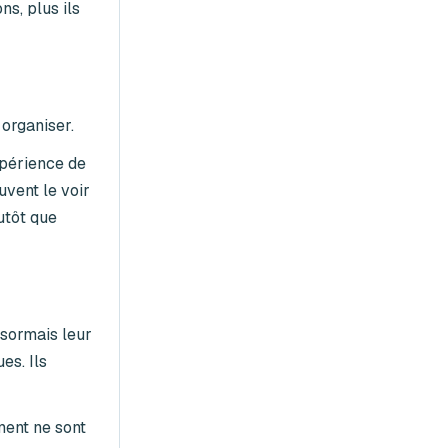
s, plus ils
 organiser.
xpérience de
uvent le voir
utôt que
sormais leur
es. Ils
ment ne sont