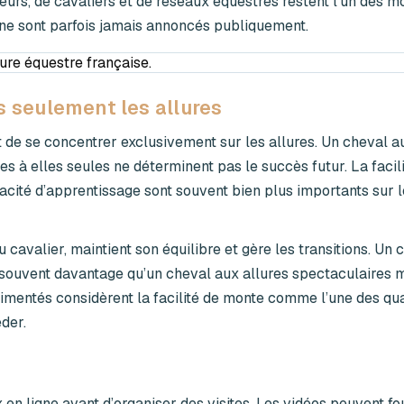
urs, de cavaliers et de réseaux équestres restent l’un des m
 ne sont parfois jamais annoncés publiquement.
pas seulement les allures
 de se concentrer exclusivement sur les allures. Un cheval a
s à elles seules ne déterminent pas le succès futur. La facili
pacité d’apprentissage sont souvent bien plus importants sur l
avalier, maintient son équilibre et gère les transitions. Un 
 souvent davantage qu’un cheval aux allures spectaculaires 
mentés considèrent la facilité de monte comme l’une des qua
der.
n ligne avant d’organiser des visites. Les vidéos peuvent fo