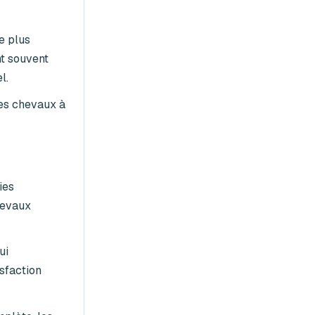
e plus
nt souvent
l.
nes chevaux à
ies
hevaux
ui
isfaction