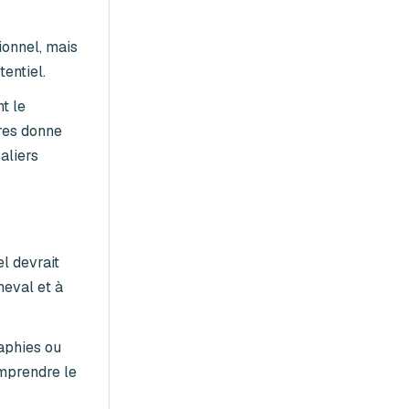
ionnel, mais
entiel.
t le
ires donne
aliers
l devrait
heval et à
raphies ou
omprendre le