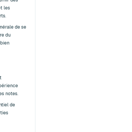
t les
ts.
énérale de se
re du
 bien
t
xpérience
es notes.
tiel de
ties