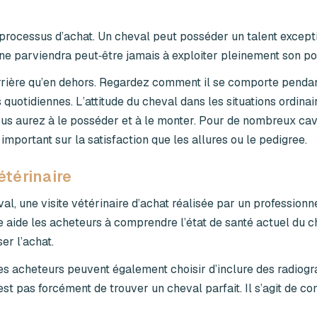
rocessus d’achat. Un cheval peut posséder un talent except
 ne parviendra peut‑être jamais à exploiter pleinement son pot
rrière qu’en dehors. Regardez comment il se comporte pendan
s quotidiennes. L’attitude du cheval dans les situations ordina
vous aurez à le posséder et à le monter. Pour de nombreux cav
portant sur la satisfaction que les allures ou le pedigree.
étérinaire
l, une visite vétérinaire d’achat réalisée par un professionne
e aide les acheteurs à comprendre l’état de santé actuel du c
ser l’achat.
, les acheteurs peuvent également choisir d’inclure des radiog
st pas forcément de trouver un cheval parfait. Il s’agit de c