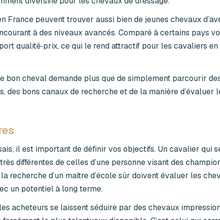
mment diversifié pour les chevaux de dressage.
en France peuvent trouver aussi bien de jeunes chevaux d’ave
courant à des niveaux avancés. Comparé à certains pays vois
rt qualité‑prix, ce qui le rend attractif pour les cavaliers en
r le bon cheval demande plus que de simplement parcourir de
s, des bons canaux de recherche et de la manière d’évaluer 
res
s, il est important de définir vos objectifs. Un cavalier qui 
très différentes de celles d’une personne visant des champio
 la recherche d’un maître d’école sûr doivent évaluer les che
c un potentiel à long terme.
es acheteurs se laissent séduire par des chevaux impression