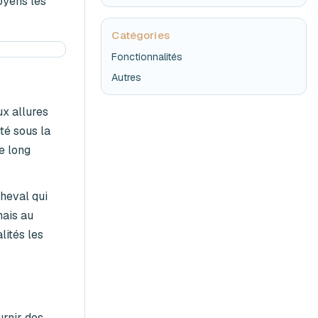
oyens les
Catégories
Fonctionnalités
Autres
ux allures
té sous la
e long
cheval qui
mais au
lités les
urnir des