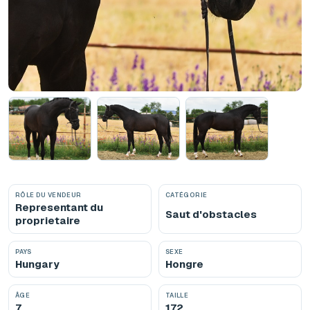
RÔLE DU VENDEUR
CATÉGORIE
Representant du
Saut d'obstacles
proprietaire
PAYS
SEXE
Hungary
Hongre
ÂGE
TAILLE
7
172